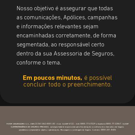
Nosso objetivo é assegurar que todas
as comunicações, Apólices, campanhas
e informações relevantes sejam
encaminhadas corretamente, de forma
segmentada, ao responsável certo
dentro da sua Assessoria de Seguros,
conforme o tema.
Em poucos minutos,
é possível
concluir todo o preenchimento.
FATOR SEGURADORA S.A., CNPJ 33.061.862/0001-83 • Cód. SUSEP 6122 – SAC 0800-77-07229 e Ouvidoria 0800-77-32867. SUSEP
SUPERINTENDÊNCIA DE SEGUROS PRIVADOS, autarquia federal responsável pela fiscalização e controle dos mercados de Seguro,
previdência complementar aberta, capitalização, Resseguro e corretagem de Seguro. Contato: 0800-201-8484