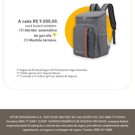
FATOR SEGURADORA S.A., CNPJ 33.061.862/0001-83. Cód. SUSEP 6122. SAC 0800-77-07229 e
Ouvidoria 0800-77-32867. SUSEP- SUPERINTENDÊNCIA DE SEGUROS PRIVADOS, autarquia federal,
responsável pela fiscalização e controle dos mercados de seguro, previdência complementar aberta,
capitalização, resseguro e corretagem de seguro. Contato: 0800-201-8484.